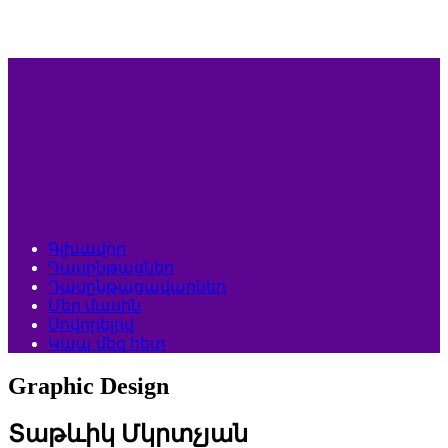
Գլխավոր
Դասընթացներ
Դասընթացավարներ
Մեր մասին
Սովորելով
Կապ մեզ հետ
Graphic Design
Տաթևիկ Մկրտչյան